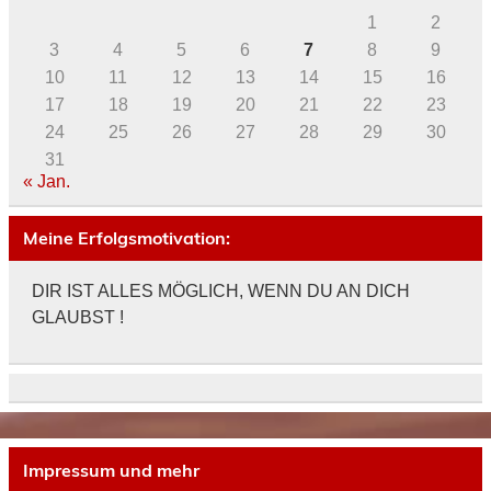
1
2
3
4
5
6
7
8
9
10
11
12
13
14
15
16
17
18
19
20
21
22
23
24
25
26
27
28
29
30
31
« Jan.
Meine Erfolgsmotivation:
DIR IST ALLES MÖGLICH, WENN DU AN DICH
GLAUBST !
Impressum und mehr