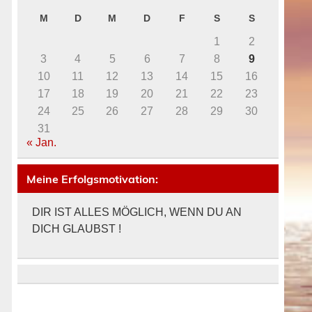
M
D
M
D
F
S
S
1
2
3
4
5
6
7
8
9
10
11
12
13
14
15
16
17
18
19
20
21
22
23
24
25
26
27
28
29
30
31
« Jan.
Meine Erfolgsmotivation:
DIR IST ALLES MÖGLICH, WENN DU AN
DICH GLAUBST !