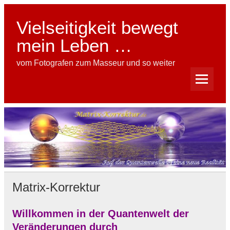
Skip
to
content
Vielseitigkeit bewegt
mein Leben …
vom Fotografen zum Masseur und so weiter
Matrix-Korrektur
Willkommen in der Quantenwelt der
Veränderungen durch