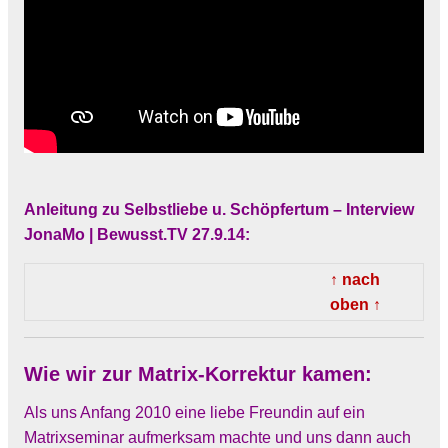
Anleitung zu Selbstliebe u. Schöpfertum –
Interview
JonaMo | Bewusst.TV 27.9.14:
↑ nach
oben ↑
Wie wir zur Matrix-Korrektur kamen:
Als uns Anfang 2010 eine liebe Freundin auf ein
Matrixseminar aufmerksam machte und uns dann auch