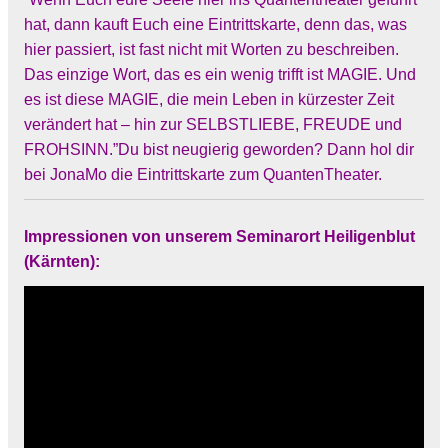
hat, dann kauft Euch eine Eintrittskarte, denn das, was
hier passiert, ist fast nicht mit Worten zu beschreiben.
Das einzige Wort, das es ein wenig trifft ist MAGIE. Und
es ist diese MAGIE, die mein Leben in kürzester Zeit
verändert hat – hin zur SELBSTLIEBE, FREUDE und
FROHSINN.”Du bist neugierig geworden? Dann hol dir
bei JonaMo die Eintrittskarte zum
QuantenTheater
.
Impressionen von unserem Seminarort Heiligenblut
(Kärnten):